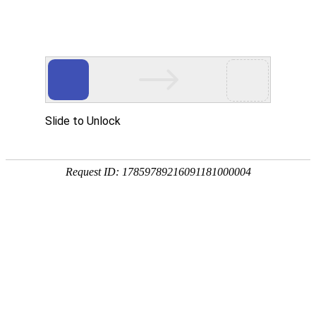
首页
A
PPLICATION
应用案例
CASE
关于我们
炉后在线合金加热系统
产品中心
公司简介
蓄热式烘烤器
富氧式烘烤器
新闻中心
历史发展
烘烤系统
纯氧式烘烤器
应用案例
资质证书
公司新闻
中间包烘烤器
联系我们
行业新闻
炉后在线合金加热系统
铁包加废钢烘烤装置
炉后在线废钢烘烤炉
蓄热式烘烤器
富氧式烘烤器
宝武集团武汉钢铁(集团)公司