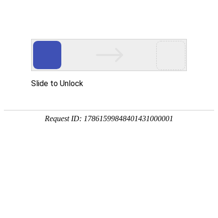
首页
关于我们
A
PPLICATION
应用案例
产品中心
公司简介
CASE
炉后在线合金加热系统
新闻中心
历史发展
烘烤系统
蓄热式烘烤器
应用案例
资质证书
公司新闻
富氧式烘烤器
联系我们
行业新闻
炉后在线合金加热系统
纯氧式烘烤器
中间包烘烤器
蓄热式烘烤器
铁包加废钢烘烤装置
富氧式烘烤器